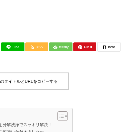
Line
RSS
feedly
Pin it
note
のタイトルとURLをコピーする
を分解洗浄でスッキリ解決！
ご依頼いただきました🧽