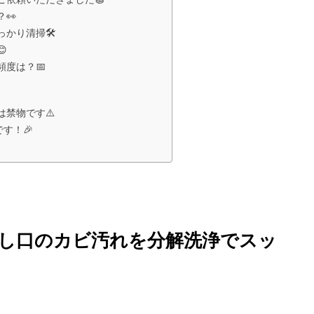
👀
かり清掃🛠️

度は？📅
禁物です⚠️
す！🎉
し口のカビ汚れを分解洗浄でスッ